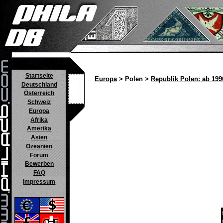
Startseite
Europa
> Polen >
Republik Polen: ab 199
Deutschland
Österreich
Schweiz
Europa
Afrika
Amerika
Asien
Ozeanien
Forum
Bewerben
FAQ
Impressum