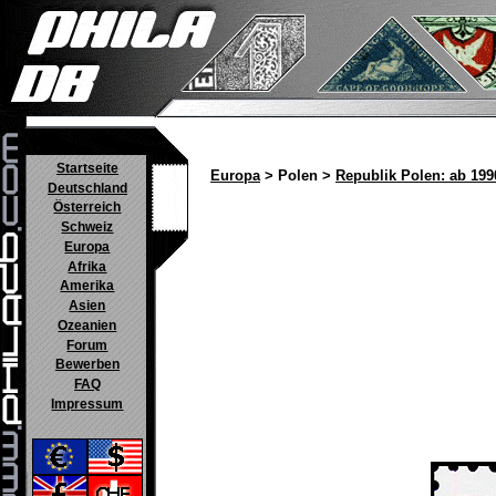
Startseite
Europa
> Polen >
Republik Polen: ab 199
Deutschland
Österreich
Schweiz
Europa
Afrika
Amerika
Asien
Ozeanien
Forum
Bewerben
FAQ
Impressum