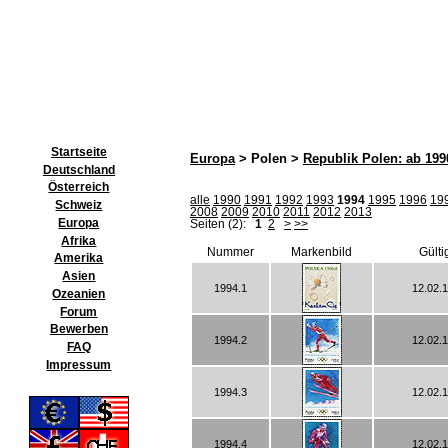
Startseite
Europa
> Polen >
Republik Polen: ab 199
Deutschland
Österreich
alle
1990
1991
1992
1993
1994
1995
1996
19
Schweiz
2008
2009
2010
2011
2012
2013
Europa
Seiten (2):
1
2
>
>>
Afrika
Nummer
Markenbild
Gülti
Amerika
Asien
1994.1
12.02.
Ozeanien
Forum
Bewerben
1994.2
12.02.
FAQ
Impressum
1994.3
12.02.
1994.4
12.02.