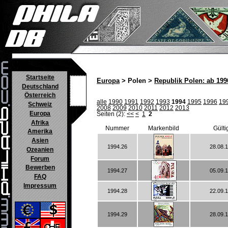
Startseite
Europa
> Polen >
Republik Polen: ab 199
Deutschland
Österreich
alle
1990
1991
1992
1993
1994
1995
1996
19
Schweiz
2008
2009
2010
2011
2012
2013
Europa
Seiten (2):
<<
<
1
2
Afrika
Nummer
Markenbild
Gülti
Amerika
Asien
1994.26
28.08.
Ozeanien
Forum
Bewerben
1994.27
05.09.
FAQ
Impressum
1994.28
22.09.
1994.29
28.09.