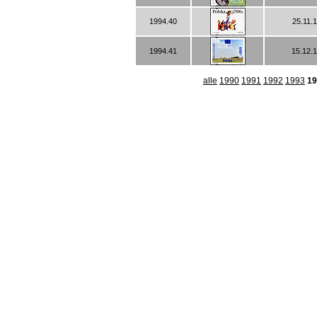
1994.40
25.11.
1994.41
15.12.
alle
1990
1991
1992
1993
19