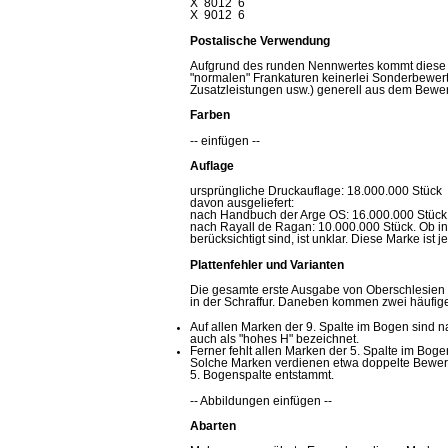
X 8012 6
X 9012 6
Postalische Verwendung
Aufgrund des runden Nennwertes kommt diese Ma
"normalen" Frankaturen keinerlei Sonderbewert
Zusatzleistungen usw.) generell aus dem Bewert
Farben
-- einfügen --
Auflage
ursprüngliche Druckauflage: 18.000.000 Stück
davon ausgeliefert:
nach Handbuch der Arge OS: 16.000.000 Stück
nach Rayall de Ragan: 10.000.000 Stück. Ob in 
berücksichtigt sind, ist unklar. Diese Marke ist
Plattenfehler und Varianten
Die gesamte erste Ausgabe von Oberschlesien i
in der Schraffur. Daneben kommen zwei häufige
Auf allen Marken der 9. Spalte im Bogen sind n
auch als "hohes H" bezeichnet.
Ferner fehlt allen Marken der 5. Spalte im Bo
Solche Marken verdienen etwa doppelte Bewert
5. Bogenspalte entstammt.
-- Abbildungen einfügen --
Abarten