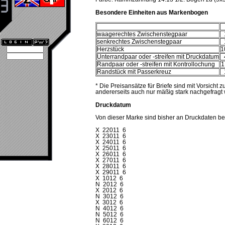
Besondere Einheiten aus Markenbogen
waagerechtes Zwischenstegpaar
senkrechtes Zwischenstegpaar
Herzstück
1
Unterrandpaar oder -streifen mit Druckdatum
Randpaar oder -streifen mit Kontrollochung
1
Randstück mit Passerkreuz
* Die Preisansätze für Briefe sind mit Vorsicht
andererseits auch nur mäßig stark nachgefragt 
Druckdatum
Von dieser Marke sind bisher an Druckdaten be
X 22011 6
X 23011 6
X 24011 6
X 25011 6
X 26011 6
X 27011 6
X 28011 6
X 29011 6
X 1012 6
N 2012 6
X 2012 6
N 3012 6
X 3012 6
N 4012 6
N 5012 6
N 6012 6