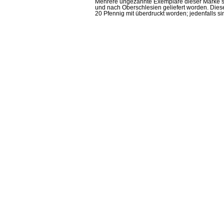
Mehrere ungezähnte Exemplare dieser Marke sin
und nach Oberschlesien geliefert worden. Dies
20 Pfennig mit überdruckt worden; jedenfalls 