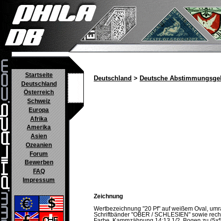
Startseite
Deutschland
>
Deutsche Abstimmungsgeb
Deutschland
Österreich
Schweiz
Europa
Afrika
Amerika
Asien
Ozeanien
Forum
Bewerben
FAQ
Impressum
Zeichnung
Wertbezeichnung "20 Pf" auf weißem Oval, u
Schriftbänder "OBER / SCHLESIEN" sowie rechts
Farbe. Kammzähnung 14:13 1/2. Bogen zu (5x5