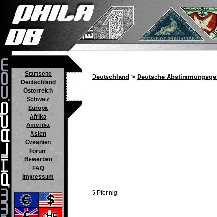
Startseite
Deutschland
>
Deutsche Abstimmungsgeb
Deutschland
Österreich
Schweiz
Europa
Afrika
Amerika
Asien
Ozeanien
Forum
Bewerben
FAQ
Impressum
5 Pfennig