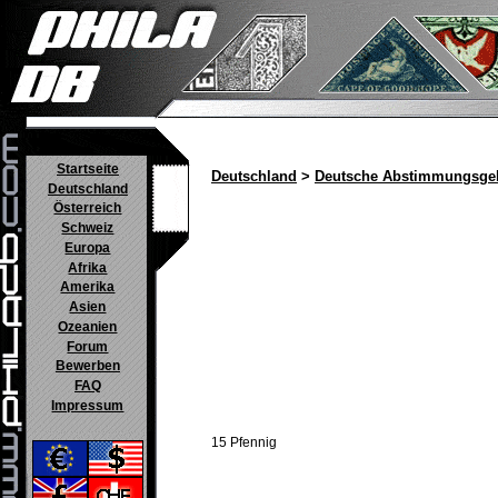
Startseite
Deutschland
>
Deutsche Abstimmungsgeb
Deutschland
Österreich
Schweiz
Europa
Afrika
Amerika
Asien
Ozeanien
Forum
Bewerben
FAQ
Impressum
15 Pfennig