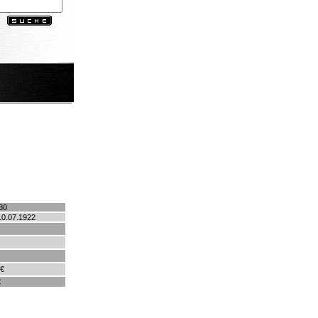
30
10.07.1922
 €
€