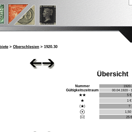
iete
>
Oberschlesien
> 1920.30
Übersicht
Nummer
1920.
Gültigkeitszeitraum
00.04.1920 - 
5 €
1 €
?
1,50
25 