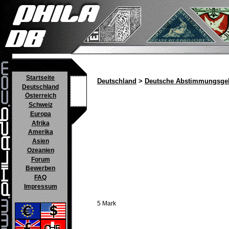
Startseite
Deutschland
>
Deutsche Abstimmungsgeb
Deutschland
Österreich
Schweiz
Europa
Afrika
Amerika
Asien
Ozeanien
Forum
Bewerben
FAQ
Impressum
5 Mark