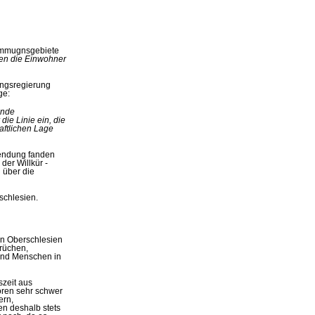
stimmugnsgebiete
den die Einwohner
angsregierung
ge:
inde
ie Linie ein, die
aftlichen Lage
wendung fanden
er Willkür -
 über die
schlesien.
in Oberschlesien
rüchen,
send Menschen in
szeit aus
oren sehr schwer
ern,
n deshalb stets