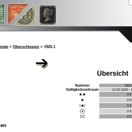
iete
>
Oberschlesien
> 1920.1
Übersicht
Nummer
1920
Gültigkeitszeitraum
12.02.1920 - 
0 €
0 €
0 €
0 €
0 €
ien