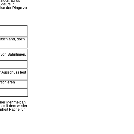
 noch, da es
kteure in
eise der Dinge zu
utschland, doch
 von Bahnlinien,
r Ausschuss legt
rschieren
iner Mehrheit an
is, mit dem weder
nheit Rache für