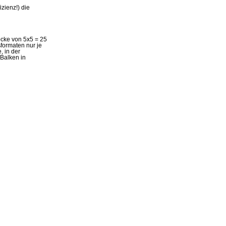
zienz!) die
öcke von 5x5 = 25
ßformaten nur je
, in der
Balken in