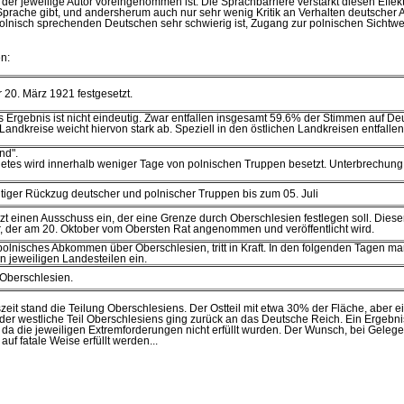
r jeweilige Autor voreingenommen ist. Die Sprachbarriere verstärkt diesen Effekt
 Sprache gibt, und andersherum auch nur sehr wenig Kritik an Verhalten deutscher A
polnisch sprechenden Deutschen sehr schwierig ist, Zugang zur polnischen Sichtw
en:
 20. März 1921 festgesetzt.
 Ergebnis ist nicht eindeutig. Zwar entfallen insgesamt 59.6% der Stimmen auf De
andkreise weicht hiervon stark ab. Speziell in den östlichen Landkreisen entfallen
nd".
ietes wird innerhalb weniger Tage von polnischen Truppen besetzt. Unterbrechung
tiger Rückzug deutscher und polnischer Truppen bis zum 05. Juli
t einen Ausschuss ein, der eine Grenze durch Oberschlesien festlegen soll. Diese
r, der am 20. Oktober vom Obersten Rat angenommen und veröffentlicht wird.
polnisches Abkommen über Oberschlesien, tritt in Kraft. In den folgenden Tagen ma
 jeweiligen Landesteilen ein.
Oberschlesien.
it stand die Teilung Oberschlesiens. Der Ostteil mit etwa 30% der Fläche, aber e
, der westliche Teil Oberschlesiens ging zurück an das Deutsche Reich. Ein Ergebn
 da die jeweiligen Extremforderungen nicht erfüllt wurden. Der Wunsch, bei Gelege
uf fatale Weise erfüllt werden...