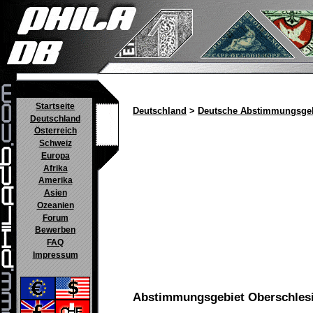
Startseite
Deutschland
>
Deutsche Abstimmungsgeb
Deutschland
Österreich
Schweiz
Europa
Afrika
Amerika
Asien
Ozeanien
Forum
Bewerben
FAQ
Impressum
Abstimmungsgebiet Oberschles