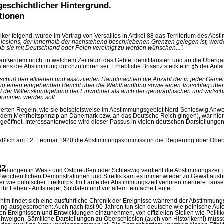
geschichtlicher Hintergrund.
tionen
er folgend, wurde im Vertrag von Versailles in Artikel 88 das Territorium des Ab
hlesiens, der innerhalb der nachstehend beschriebenen Grenzen gelegen ist, wer
 sie mit Deutschland oder Polen vereinigt zu werden wünschen...".
außerdem noch, in welchem Zeitraum das Gebiet demilitarisiert und an die Überg
tens die Abstimmung durchzuführen sei. Erhebliche Brisanz steckte in §5 der Anla
chuß den alliierten und assoziierten Hauptmächten die Anzahl der in jeder Geme
ig einen eingehenden Bericht über die Wahlhandlung sowie einen Vorschlag über d
hl der Willenskundgebung der Einwohner als auch der geographischen und wirtsch
enommen werden soll.
inierten Regeln, wie sie beispielsweise im Abstimmungsgebiet Nord-Schleswig An
dem Mehrheitsprinzip an Dänemark bzw. an das Deutsche Reich gingen), war hier d
 geöffnet. Interessanterweise wird dieser Passus in vielen deutschen Darstellungen
eßlich am 12. Februar 1920 die Abstimmungskommission die Regierung über Ober
22
timmungen in West- und Ostpreußen oder Schleswig verdient die Abstimmungszeit 
llwöchentlichen Demonstrationen und Streiks kam es immer wieder zu Gewaltausb
er wie polnischer Freikorps. Im Laufe der Abstimmungszeit verloren mehrere Tau
 ihr Leben - Amtsträger, Soldaten und vor allem: einfache Leute.
.htm findet sich eine ausführliche Chronik der Ereignisse während der Abstimmung
nung ausgesprochen: Auch nach fast 90 Jahren tun sich deutsche wie polnische Aut
en Ereignissen und Entwicklungen einzunehmen, von offiziellen Stellen wie Politik
hweigen. Sämtliche Darstellungen zu Oberschlesien (auch von Historikern!) müsse