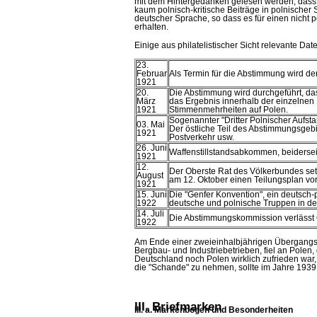
mit dem Hintergedanken gelesen werden, dass de
kaum polnisch-kritische Beiträge in polnischer
deutscher Sprache, so dass es für einen nicht 
erhalten.
Einige aus philatelistischer Sicht relevante Dat
23.
Februar
Als Termin für die Abstimmung wird der
1921
20.
Die Abstimmung wird durchgeführt, das
März
das Ergebnis innerhalb der einzelnen L
1921
Stimmenmehrheiten auf Polen.
Sogenannter "Dritter Polnischer Aufsta
03. Mai
Der östliche Teil des Abstimmungsgeb
1921
Postverkehr usw.
26. Juni
Waffenstillstandsabkommen, beidersei
1921
12.
Der Oberste Rat des Völkerbundes setz
August
am 12. Oktober einen Teilungsplan vo
1921
15. Juni
Die "Genfer Konvention", ein deutsch-
1922
deutsche und polnische Truppen in den
14. Juli
Die Abstimmungskommission verlässt 
1922
Am Ende einer zweieinhalbjährigen Übergangsze
Bergbau- und Industriebetrieben, fiel an Polen
Deutschland noch Polen wirklich zufrieden war,
die "Schande" zu nehmen, sollte im Jahre 1939 a
III. Briefmarken
III. a. Markenbogen und Besonderheiten