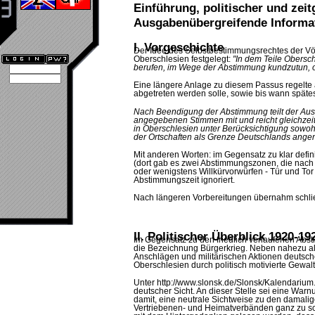
Einführung, politischer und zeit
Ausgabenübergreifende Informa
I. Vorgeschichte
Der Idee des Selbstbestimmungsrechtes der Völk
Oberschlesien festgelegt:
"In dem Teile Obersc
berufen, im Wege der Abstimmung kundzutun, ob
Eine längere Anlage zu diesem Passus regelte 
abgetreten werden solle, sowie bis wann spätes
Nach Beendigung der Abstimmung teilt der Auss
angegebenen Stimmen mit und reicht gleichzeit
in Oberschlesien unter Berücksichtigung sowo
der Ortschaften als Grenze Deutschlands ang
Mit anderen Worten: im Gegensatz zu klar def
(dort gab es zwei Abstimmungszonen, die nach 
oder wenigstens Willkürvorwürfen - Tür und Tor
Abstimmungszeit ignoriert.
Nach längeren Vorbereitungen übernahm schli
II. Politischer Überblick 1920-19
Im Gegensatz zu den friedlich verlaufenen Abs
die Bezeichnung Bürgerkrieg. Neben nahezu a
Anschlägen und militärischen Aktionen deutsch
Oberschlesien durch politisch motivierte Gewalt
Unter http://www.slonsk.de/Slonsk/Kalendarium
deutscher Sicht. An dieser Stelle sei eine War
damit, eine neutrale Sichtweise zu den damalig
Vertriebenen- und Heimatverbänden ganz zu sc