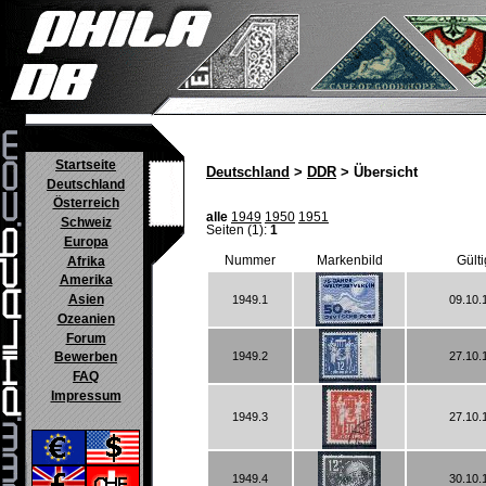
Startseite
Deutschland
>
DDR
> Übersicht
Deutschland
Österreich
alle
1949
1950
1951
Schweiz
Seiten (1):
1
Europa
Nummer
Markenbild
Gülti
Afrika
Amerika
Asien
1949.1
09.10.
Ozeanien
Forum
1949.2
27.10.
Bewerben
FAQ
Impressum
1949.3
27.10.
1949.4
30.10.