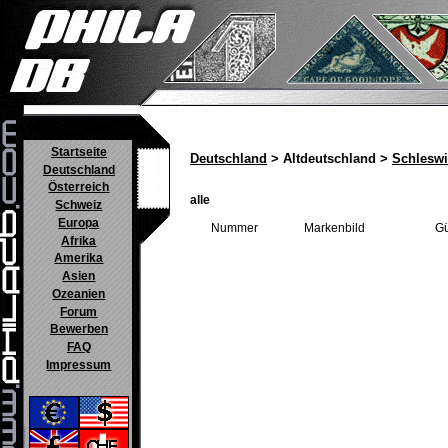
Startseite
Deutschland
> Altdeutschland >
Schleswi
Deutschland
Österreich
alle
Schweiz
Europa
Nummer
Markenbild
Gü
Afrika
Amerika
Asien
Ozeanien
Forum
Bewerben
FAQ
Impressum