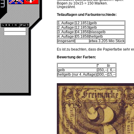
Bogen zu 10x15 = 150 Marken.
Ungezähnt.
Teilauflagen und Farbunterschiede:
1. Auflage
12.1851
gelb
2. Auflage
12.1853
gelb
3. Auflage
04.1856
blassgelb
4. Auflage
05.1858
hellgelb
insgesamt
etwa 3.205 Mio Stück
Es ist zu beachten, dass die Papierfarbe sehr em
Bewertung der Farben:
*
o
gelb
350,--
6,--
hellgelb (nur 4. Auflage)
300,--
15,--