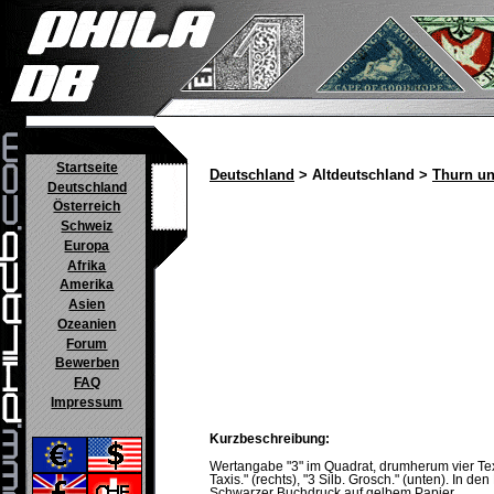
Startseite
Deutschland
> Altdeutschland >
Thurn un
Deutschland
Österreich
Schweiz
Europa
Afrika
Amerika
Asien
Ozeanien
Forum
Bewerben
FAQ
Impressum
Kurzbeschreibung:
Wertangabe "3" im Quadrat, drumherum vier Textk
Taxis." (rechts), "3 Silb. Grosch." (unten). In de
Schwarzer Buchdruck auf gelbem Papier.