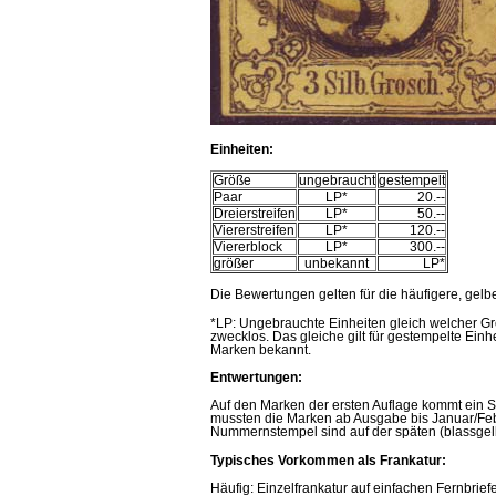
Einheiten
:
Größe
ungebraucht
gestempelt
Paar
LP*
20.--
Dreierstreifen
LP*
50.--
Viererstreifen
LP*
120.--
Viererblock
LP*
300.--
größer
unbekannt
LP*
Die Bewertungen gelten für die häufigere, gelb
*LP: Ungebrauchte Einheiten gleich welcher G
zwecklos. Das gleiche gilt für gestempelte Einh
Marken bekannt.
Entwertungen:
Auf den Marken der ersten Auflage kommt ein 
mussten die Marken ab Ausgabe bis Januar/Feb
Nummernstempel sind auf der späten (blassgelb
Typisches Vorkommen als Frankatur:
Häufig: Einzelfrankatur auf einfachen Fernbrief