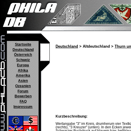
Startseite
Deutschland
> Altdeutschland >
Thurn un
Deutschland
Österreich
Schweiz
Europa
Afrika
Amerika
Asien
Ozeanien
Forum
Bewerben
FAQ
Impressum
Kurzbeschreibung:
Wertangabe "3" im Kreis, drumherum vier Textkäst
(rechts), "3 Kreuzer" (unten). In den Ecken jewe
Schwarzer Buchdruck auf blauem bzw. hellblau