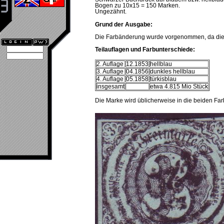
Bogen zu 10x15 = 150 Marken.
Ungezähnt.
Grund der Ausgabe
:
Die Farbänderung wurde vorgenommen, da die S
Teilauflagen und Farbunterschiede:
2. Auflage
12.1853
hellblau
3. Auflage
04.1856
dunkles hellblau
4. Auflage
05.1858
türkisblau
insgesamt
etwa 4.815 Mio Stück
Die Marke wird üblicherweise in die beiden Farb