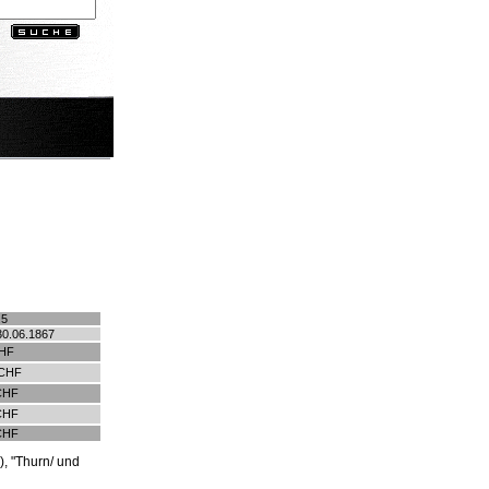
.5
30.06.1867
HF
 CHF
CHF
CHF
CHF
), "Thurn/ und