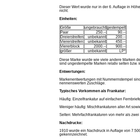
Dieser Wert wurde nur in der 6. Auflage in Höh
nicht.
Einheiten
:
Größe
ungebraucht
gestempelt
Paar
250.--
90.--
Dreierstreifen
unbekannt
200.--
Viererstreifen
unbekannt
450.--
Viererblock
2000.--
900.--
größer
unbekannt
LP*
Diese Marke wurde wie viele andere Marken de
sind ungestempelte Marken relativ selten bzw. 
Entwertungen:
Markenentwertungen mit Nummernstempel sind di
nennenswerten Zuschläge.
Typisches Vorkommen als Frankatur:
Häufig: Einzelfrankatur auf einfachen Fernbrief
Weniger häufig: Mischfrankaturen aller Art sowi
Selten: Mehrfachfrankaturen von mehr als zwei 
Nachdrucke:
1910 wurde ein Nachdruck in Auflage von 7.500 S
gekennzeichnet.