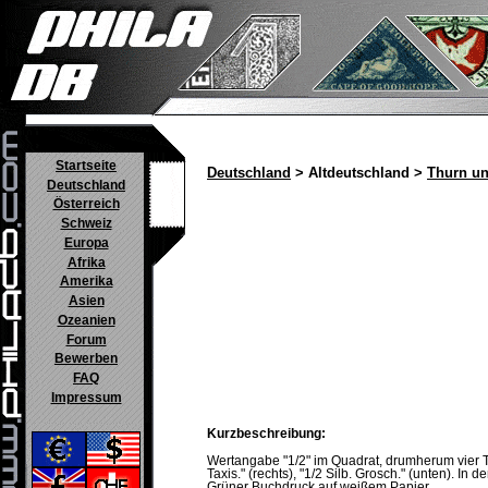
Startseite
Deutschland
> Altdeutschland >
Thurn un
Deutschland
Österreich
Schweiz
Europa
Afrika
Amerika
Asien
Ozeanien
Forum
Bewerben
FAQ
Impressum
Kurzbeschreibung:
Wertangabe "1/2" im Quadrat, drumherum vier Text
Taxis." (rechts), "1/2 Silb. Grosch." (unten). In 
Grüner Buchdruck auf weißem Papier.