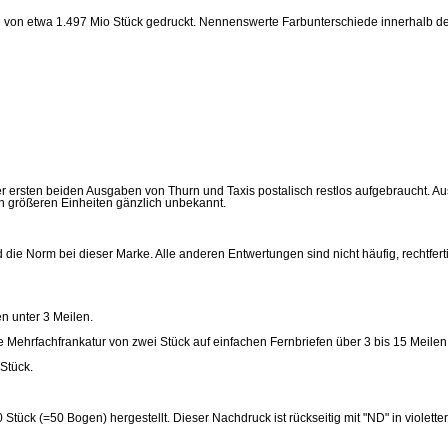
e von etwa 1.497 Mio Stück gedruckt. Nennenswerte Farbunterschiede innerhalb der
r ersten beiden Ausgaben von Thurn und Taxis postalisch restlos aufgebraucht. 
in größeren Einheiten gänzlich unbekannt.
e Norm bei dieser Marke. Alle anderen Entwertungen sind nicht häufig, rechtfert
en unter 3 Meilen.
e Mehrfachfrankatur von zwei Stück auf einfachen Fernbriefen über 3 bis 15 Meilen
Stück.
tück (=50 Bogen) hergestellt. Dieser Nachdruck ist rückseitig mit "ND" in violetter