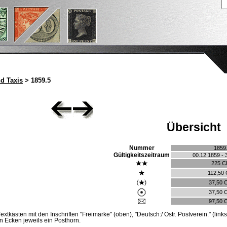
d Taxis
> 1859.5
Übersicht
Nummer
1859
Gültigkeitszeitraum
00.12.1859 - 
225 C
112,50
37,50 
37,50 
97,50 
kästen mit den Inschriften "Freimarke" (oben), "Deutsch:/ Ostr. Postverein." (links
den Ecken jeweils ein Posthorn.