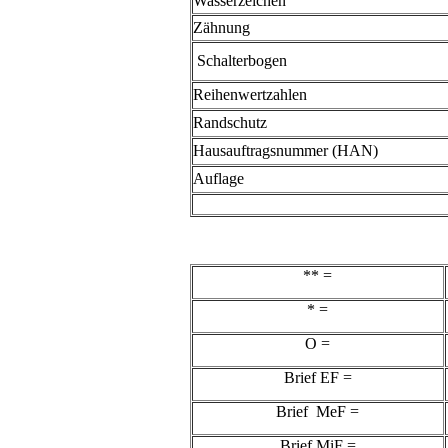
Wasserzeichen
Zähnung
Schalterbogen
Reihenwertzahlen
Randschutz
Hausauftragsnummer (HAN)
Auflage
** =
* =
O =
Brief EF =
Brief MeF =
Brief MiF =