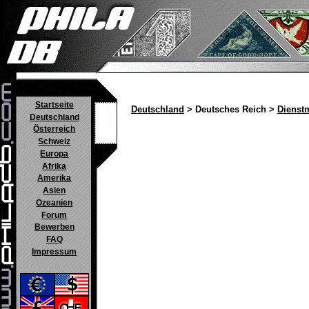
Startseite
Deutschland
> Deutsches Reich >
Dienst
Deutschland
Österreich
Schweiz
Europa
Afrika
Amerika
Asien
Ozeanien
Forum
Bewerben
FAQ
Impressum