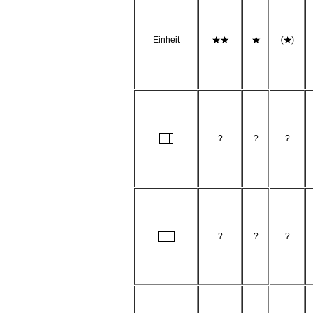
Einheit
?
?
?
?
?
?