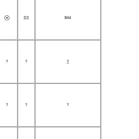
Bild
?
?
?
?
?
?