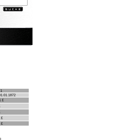
.1
01.01.1872
1 £
£
£
 £
 £