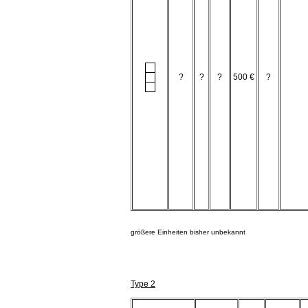
?
?
?
500 €
?
größere Einheiten bisher unbekannt
Type 2