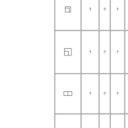
?
?
?
?
?
?
?
?
?