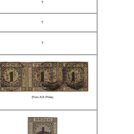
?
?
?
(Foto AIX-Phila)