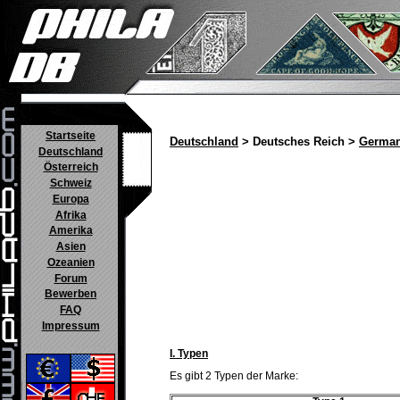
Startseite
Deutschland
> Deutsches Reich >
German
Deutschland
Österreich
Schweiz
Europa
Afrika
Amerika
Asien
Ozeanien
Forum
Bewerben
FAQ
Impressum
I. Typen
Es gibt 2 Typen der Marke: