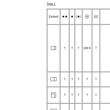
Type 1
Einheit
?
?
?
100 €
?
?
?
?
?
?
?
?
?
?
?