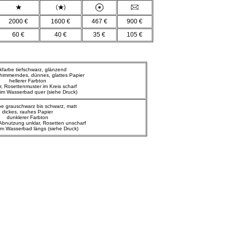
2000 €
1600 €
467 €
900 €
60 €
40 €
35 €
105 €
kfarbe tiefschwarz, glänzend
chimmerndes, dünnes, glattes Papier
hellerer Farbton
r, Rosettenmuster im Kreis scharf
im Wasserbad quer (siehe Druck)
be grauschwarz bis schwarz, matt
dickes, rauhes Papier
dunklerer Farbton
Abnutzung unklar, Rosetten unscharf
m Wasserbad längs (siehe Druck)