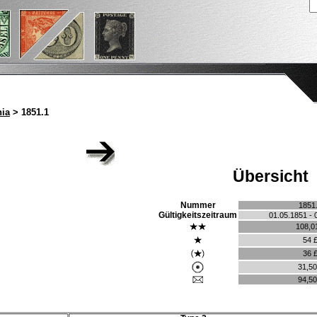
ia
> 1851.1
Übersicht
Nummer
1851
Gültigkeitszeitraum
01.05.1851 - 
108,0
54 
36 
31,50
94,50