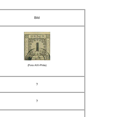
Bild
(Foto AIX-Phila)
?
?