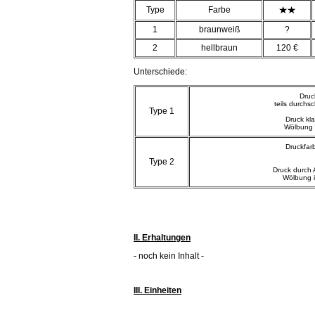
Type
Farbe
1
braunweiß
?
2
hellbraun
120 €
Unterschiede:
Druc
teils durchs
Type 1
Druck kla
Wölbung 
Druckfar
Type 2
Druck durch 
Wölbung i
II. Erhaltungen
- noch kein Inhalt -
III. Einheiten