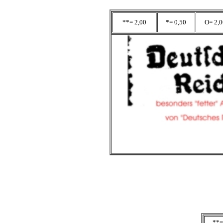
**= 2,00
*= 0,50
O= 2,0
**=