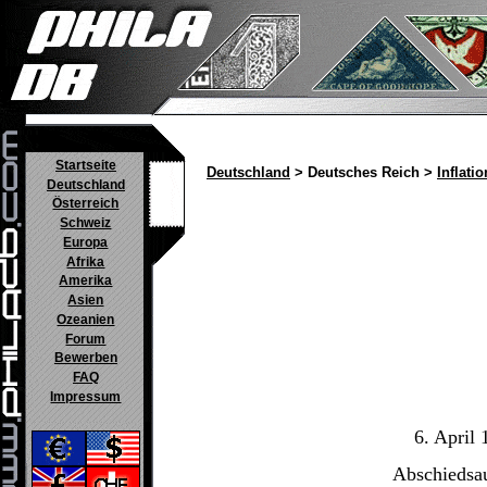
Startseite
Deutschland
> Deutsches Reich >
Inflatio
Deutschland
Österreich
Schweiz
Europa
Afrika
Amerika
Asien
Ozeanien
Forum
Bewerben
FAQ
Impressum
6. April
Abschiedsa