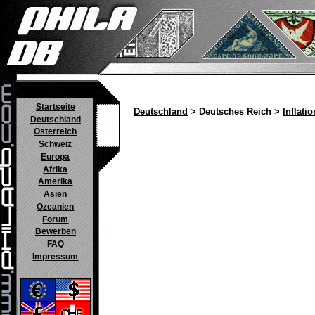
Startseite
Deutschland
> Deutsches Reich >
Inflatio
Deutschland
Österreich
Schweiz
Europa
Afrika
Amerika
Asien
Ozeanien
Forum
Bewerben
FAQ
Impressum