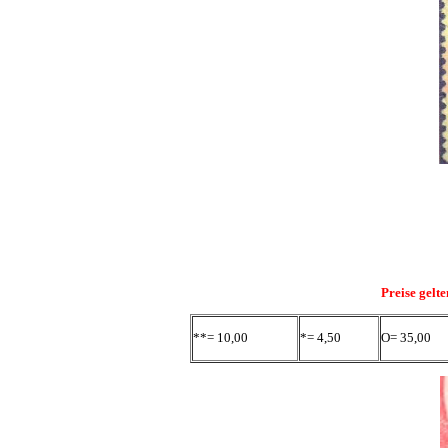
Preise gelt
**= 10,00
*= 4,50
O= 35,00