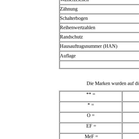
Zähnung
Schalterbogen
Reihenwertzahlen
Randschutz
Hausauftragsnummer (HAN)
Auflage
Die Marken wurden auf di
** =
* =
O =
EF =
MeF =