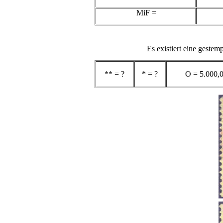
MiF =
Es existiert eine geste
** = ?
* = ?
O = 5.000,