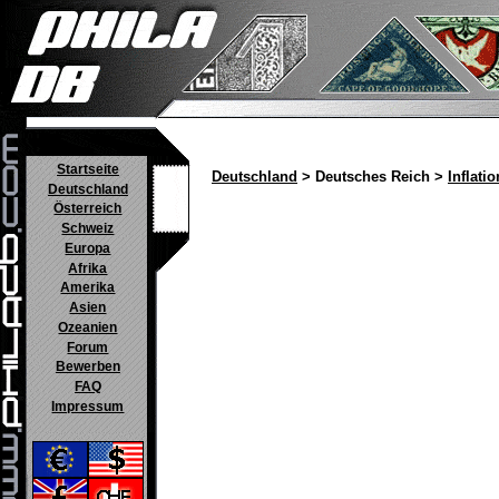
Startseite
Deutschland
> Deutsches Reich >
Inflatio
Deutschland
Österreich
Schweiz
Europa
Afrika
Amerika
Asien
Ozeanien
Forum
Bewerben
FAQ
Impressum