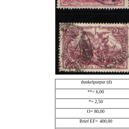
dunkelpurpur (d)
**= 6,00
*= 2,50
O= 80,00
Brief EF=
400,00