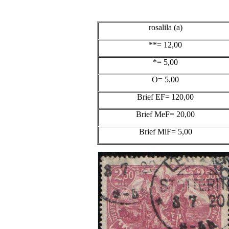
rosalila (a)
**= 12,00
*= 5,00
O= 5,00
Brief EF=
120,00
Brief MeF= 20,00
Brief MiF= 5,00