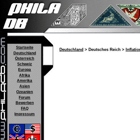
Startseite
Deutschland
> Deutsches Reich >
Inflatio
Deutschland
Österreich
Schweiz
Europa
Afrika
Amerika
Asien
Ozeanien
Forum
Bewerben
FAQ
Impressum