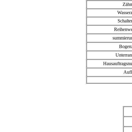
Zäh
Wasser
Schalte
Reihenwe
summieru
Bogen
Unterran
Hausauftrags
Auf