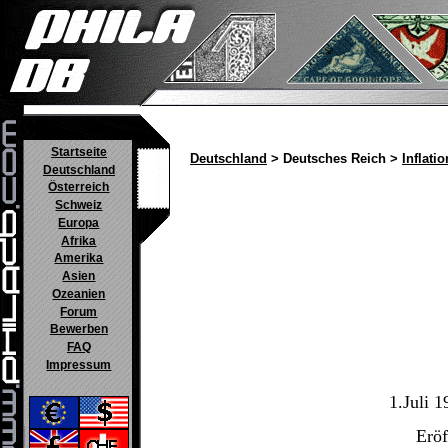
Startseite
Deutschland
> Deutsches Reich >
Inflatio
Deutschland
Österreich
Schweiz
Europa
Afrika
Amerika
Asien
Ozeanien
Forum
Bewerben
FAQ
Impressum
1.Juli 
Erö