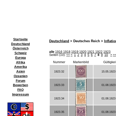
Startseite
Deutschland
> Deutsches Reich >
Inflatio
Deutschland
Österreich
alle
1916
1918
1919
1920
1921
1922
1923
Schweiz
Seiten (10):
<<
<
1
2
3
4
5
6
7
8
9
10
>
>
Europa
Nummer
Markenbild
Gültigkei
Afrika
Amerika
Asien
1923.32
15.05.1923 
Ozeanien
Forum
1923.33
01.08.1923 
Bewerben
FAQ
Impressum
1923.34
01.08.1923 
1923.35
01.08.1923 