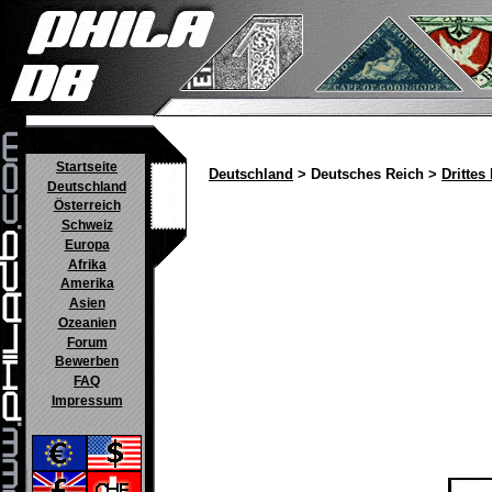
Startseite
Deutschland
> Deutsches Reich >
Drittes
Deutschland
Österreich
Schweiz
Europa
Afrika
Amerika
Asien
Ozeanien
Forum
Bewerben
FAQ
Impressum