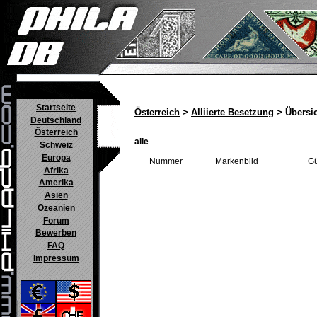
Startseite
Österreich
>
Alliierte Besetzung
> Übersi
Deutschland
Österreich
alle
Schweiz
Europa
Nummer
Markenbild
Gü
Afrika
Amerika
Asien
Ozeanien
Forum
Bewerben
FAQ
Impressum