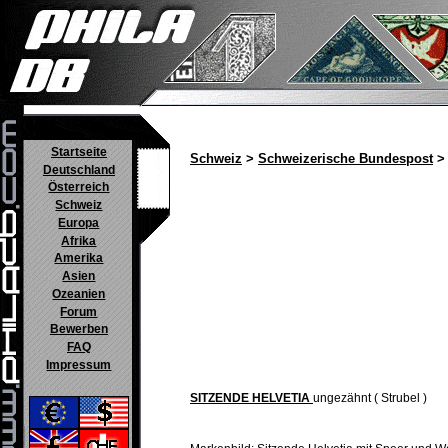
Startseite
Schweiz
>
Schweizerische Bundespost
> 
Deutschland
Österreich
Schweiz
Europa
Afrika
Amerika
Asien
Ozeanien
Forum
Bewerben
FAQ
Impressum
SITZENDE HELVETIA
ungezähnt ( Strubel )