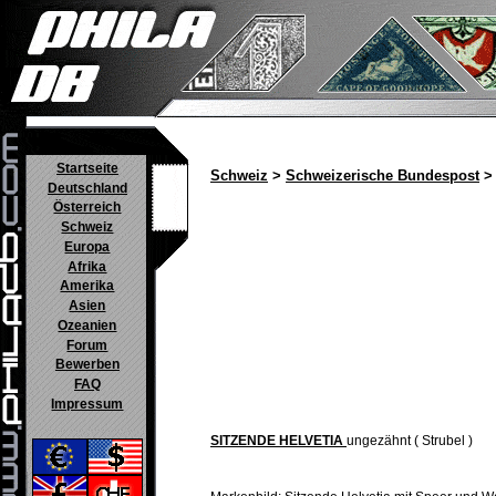
Startseite
Schweiz
>
Schweizerische Bundespost
> 
Deutschland
Österreich
Schweiz
Europa
Afrika
Amerika
Asien
Ozeanien
Forum
Bewerben
FAQ
Impressum
SITZENDE HELVETIA
ungezähnt ( Strubel )