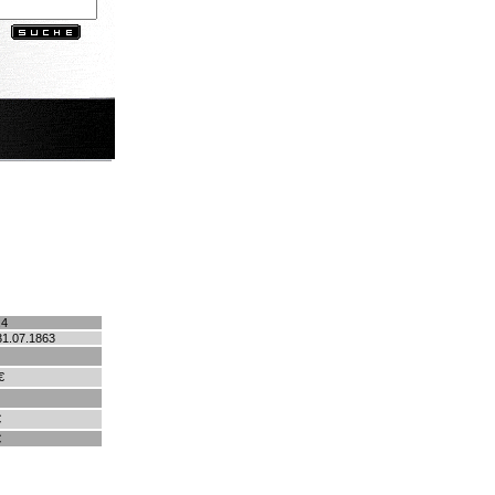
.4
31.07.1863
€
€
€