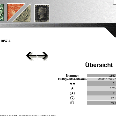
1857.4
Übersicht
Nummer
1857
Gültigkeitszeitraum
08.08.1857 - 
?
152 
?
12 
40 