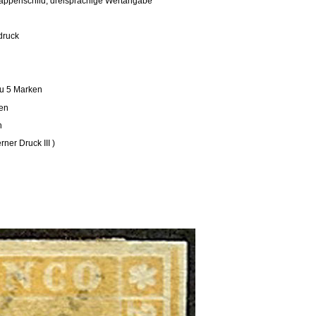
Wappenschild, dreisprachige Wertangabe
druck
u 5 Marken
ken
h
ner Druck III )