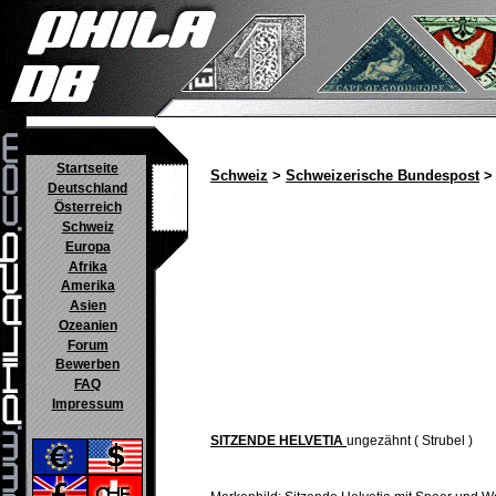
Startseite
Schweiz
>
Schweizerische Bundespost
> 
Deutschland
Österreich
Schweiz
Europa
Afrika
Amerika
Asien
Ozeanien
Forum
Bewerben
FAQ
Impressum
SITZENDE HELVETIA
ungezähnt ( Strubel )