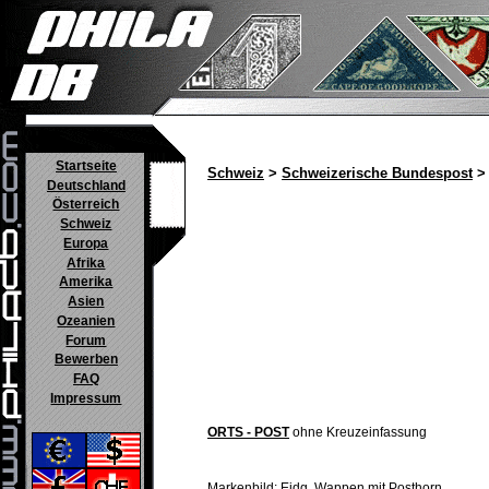
Startseite
Schweiz
>
Schweizerische Bundespost
> 
Deutschland
Österreich
Schweiz
Europa
Afrika
Amerika
Asien
Ozeanien
Forum
Bewerben
FAQ
Impressum
ORTS - POST
ohne Kreuzeinfassung
Markenbild: Eidg. Wappen mit Posthorn