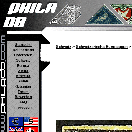
Startseite
Schweiz
>
Schweizerische Bundespost
> 
Deutschland
Österreich
Schweiz
Europa
Afrika
Amerika
Asien
Ozeanien
Forum
Bewerben
FAQ
Impressum