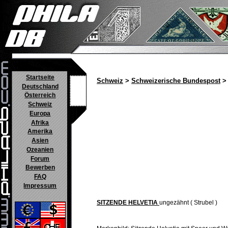
Startseite
Schweiz
>
Schweizerische Bundespost
> 
Deutschland
Österreich
Schweiz
Europa
Afrika
Amerika
Asien
Ozeanien
Forum
Bewerben
FAQ
Impressum
SITZENDE HELVETIA
ungezähnt ( Strubel )