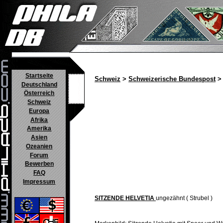
Startseite
Schweiz
>
Schweizerische Bundespost
> 
Deutschland
Österreich
Schweiz
Europa
Afrika
Amerika
Asien
Ozeanien
Forum
Bewerben
FAQ
Impressum
SITZENDE HELVETIA
ungezähnt ( Strubel )