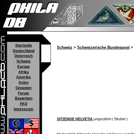
Startseite
Schweiz
>
Schweizerische Bundespost
> 
Deutschland
Österreich
Schweiz
Europa
Afrika
Amerika
Asien
Ozeanien
Forum
Bewerben
FAQ
Impressum
SITZENDE HELVETIA
ungezähnt ( Strubel )