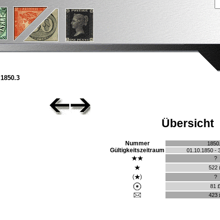
1850.3
Übersicht
Nummer
1850
Gültigkeitszeitraum
01.10.1850 - 
?
522 
?
81 
423 