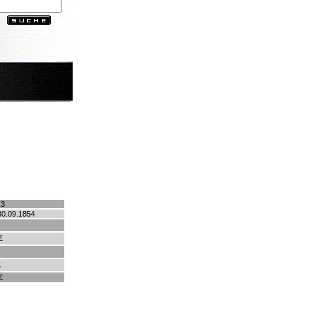
.3
30.09.1854
£
£
£