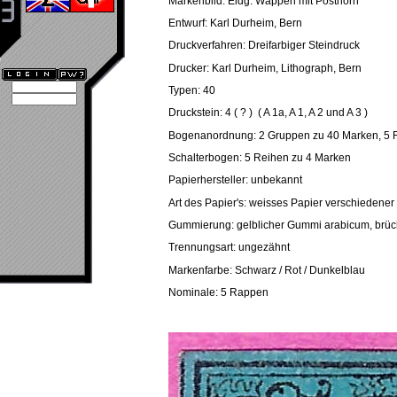
Markenbild: Eidg. Wappen mit Posthorn
Entwurf: Karl Durheim, Bern
Druckverfahren: Dreifarbiger Steindruck
Drucker: Karl Durheim, Lithograph, Bern
Typen: 40
Druckstein: 4 ( ? ) ( A 1a, A 1, A 2 und A 3 )
Bogenanordnung: 2 Gruppen zu 40 Marken, 5 
Schalterbogen: 5 Reihen zu 4 Marken
Papierhersteller: unbekannt
Art des Papier's: weisses Papier verschiedener
Gummierung: gelblicher Gummi arabicum, brüc
Trennungsart: ungezähnt
Markenfarbe: Schwarz / Rot / Dunkelblau
Nominale: 5 Rappen