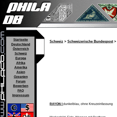
Startseite
Schweiz
>
Schweizerische Bundespost
> 
Deutschland
Österreich
Schweiz
Europa
Afrika
Amerika
Asien
Ozeanien
Forum
Bewerben
FAQ
Impressum
RAYON I
dunkelblau, ohne Kreuzeinfassung