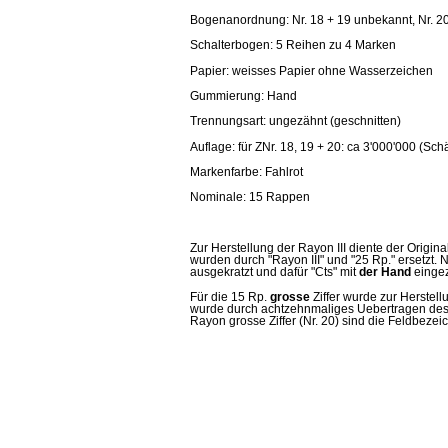
Bogenanordnung: Nr. 18 + 19 unbekannt, Nr. 2
Schalterbogen: 5 Reihen zu 4 Marken
Papier: weisses Papier ohne Wasserzeichen
Gummierung: Hand
Trennungsart: ungezähnt (geschnitten)
Auflage: für ZNr. 18, 19 + 20: ca 3'000'000 (Sch
Markenfarbe: Fahlrot
Nominale: 15 Rappen
Zur Herstellung der Rayon III diente der Origin
wurden durch "Rayon III" und "25 Rp." ersetzt.
ausgekratzt und dafür "Cts" mit
der Hand
eingez
Für die 15 Rp.
grosse
Ziffer wurde zur Herstell
wurde durch achtzehnmaliges Uebertragen des Z
Rayon grosse Ziffer (Nr. 20) sind die Feldbeze