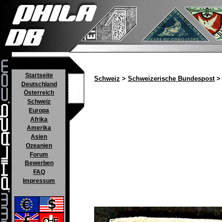
Startseite
Schweiz
>
Schweizerische Bundespost
> 
Deutschland
Österreich
Schweiz
Europa
Afrika
Amerika
Asien
Ozeanien
Forum
Bewerben
FAQ
Impressum