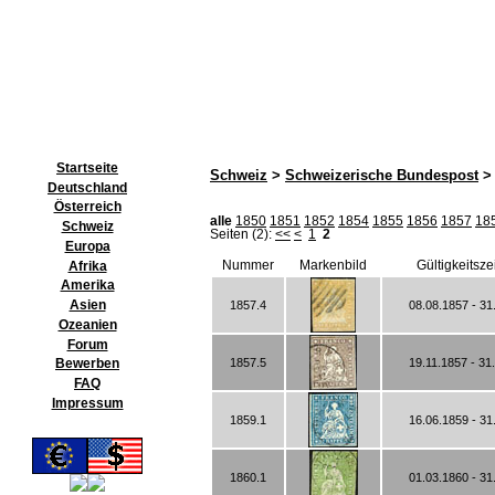
Startseite
Schweiz
>
Schweizerische Bundespost
> 
Deutschland
Österreich
alle
1850
1851
1852
1854
1855
1856
1857
18
Schweiz
Seiten (2):
<<
<
1
2
Europa
Nummer
Markenbild
Gültigkeitsze
Afrika
Amerika
Asien
1857.4
08.08.1857 - 31
Ozeanien
Forum
1857.5
19.11.1857 - 31
Bewerben
FAQ
Impressum
1859.1
16.06.1859 - 31
1860.1
01.03.1860 - 31