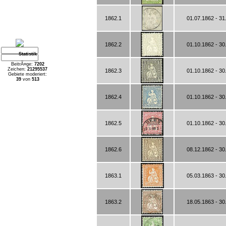
1862.1
01.07.1862 - 31
1862.2
01.10.1862 - 30
Statistik
BeitrÃ¤ge:
7202
Zeichen:
21295537
1862.3
01.10.1862 - 30
Gebiete moderiert:
39
von
513
1862.4
01.10.1862 - 30
1862.5
01.10.1862 - 30
1862.6
08.12.1862 - 30
1863.1
05.03.1863 - 30
1863.2
18.05.1863 - 30