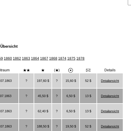
Übersicht
59
1860
1862
1863
1864
1867
1868
1874
1875
1878
itraum
Details
.07.1863
?
197,60 $
?
15,60 $
52 $
Detailansicht
.07.1863
?
45,50 $
?
6,50 $
13 $
Detailansicht
.07.1863
?
62,40 $
?
6,50 $
13 $
Detailansicht
.07.1863
?
188,50 $
?
19,50 $
52 $
Detailansicht