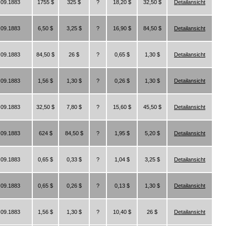
.09.1883
1755 $
325 $
?
18,20 $
32,50 $
Detailansicht
.09.1883
6,50 $
3,25 $
?
16,90 $
84,50 $
Detailansicht
.09.1883
84,50 $
26 $
?
0,65 $
1,30 $
Detailansicht
.09.1883
1,56 $
1,30 $
?
0,26 $
1,30 $
Detailansicht
.09.1883
32,50 $
7,80 $
?
15,60 $
45,50 $
Detailansicht
.09.1883
624 $
84,50 $
?
1,95 $
5,20 $
Detailansicht
.09.1883
0,65 $
0,33 $
?
1,04 $
3,25 $
Detailansicht
.09.1883
0,65 $
0,26 $
?
0,13 $
1,30 $
Detailansicht
.09.1883
1,56 $
1,30 $
?
10,40 $
26 $
Detailansicht