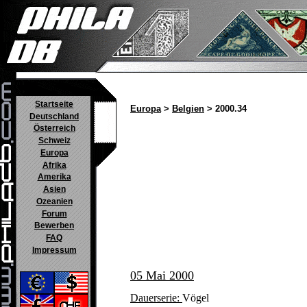
Startseite
Europa
>
Belgien
> 2000.34
Deutschland
Österreich
Schweiz
Europa
Afrika
Amerika
Asien
Ozeanien
Forum
Bewerben
FAQ
Impressum
05 Mai 2000
Dauerserie:
Vögel