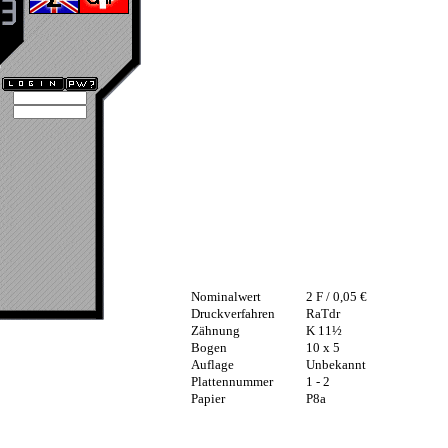
Nominalwert
2 F / 0,05 €
Druckverfahren
RaTdr
Zähnung
K 11½
Bogen
10 x 5
Auflage
Unbekannt
Plattennummer
1 - 2
Papier
P8a