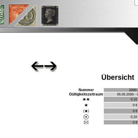
Übersicht
Nummer
2000.
Gültigkeitszeitraum
05.05.2000 - 
0,10
0 €
0 €
0,10
0 €