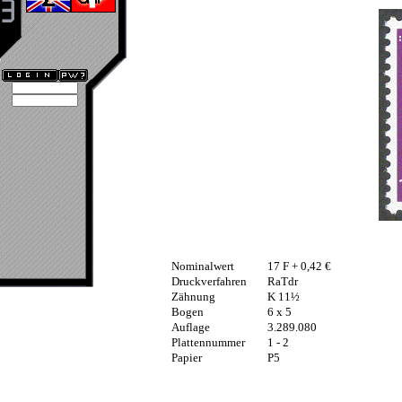
Nominalwert
17 F + 0,42 €
Druckverfahren
RaTdr
Zähnung
K 11½
Bogen
6 x 5
Auflage
3.289.080
Plattennummer
1 - 2
Papier
P5