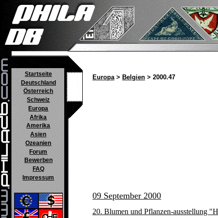
Startseite
Europa
>
Belgien
> 2000.47
Deutschland
Österreich
Schweiz
Europa
Afrika
Amerika
Asien
Ozeanien
Forum
Bewerben
FAQ
Impressum
09 September 2000
20. Blumen und Pflanzen-ausstellung "H