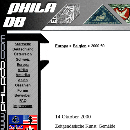
Startseite
Europa
>
Belgien
> 2000.50
Deutschland
Österreich
Schweiz
Europa
Afrika
Amerika
Asien
Ozeanien
Forum
Bewerben
FAQ
Impressum
14 Oktober 2000
Zeitgenössische Kunst:
Gemälde