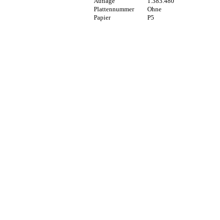
Auflage
1.383.480
Plattennummer
Ohne
Papier
P5