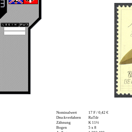
Nominalwert
17 F / 0,42 €
Druckverfahren
RaTdr
Zähnung
K 11½
Bogen
5 x 8