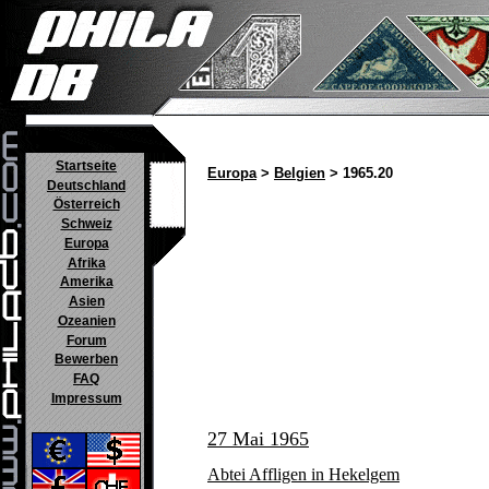
Startseite
Europa
>
Belgien
> 1965.20
Deutschland
Österreich
Schweiz
Europa
Afrika
Amerika
Asien
Ozeanien
Forum
Bewerben
FAQ
Impressum
27 Mai 1965
Abtei Affligen in Hekelgem