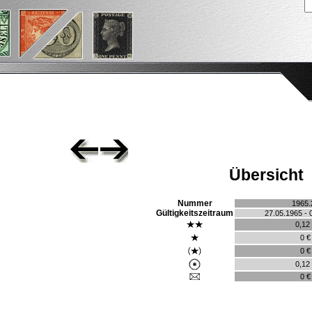
Übersicht
Nummer
1965.
Gültigkeitszeitraum
27.05.1965 - 
0,12
0 €
0 €
0,12
0 €