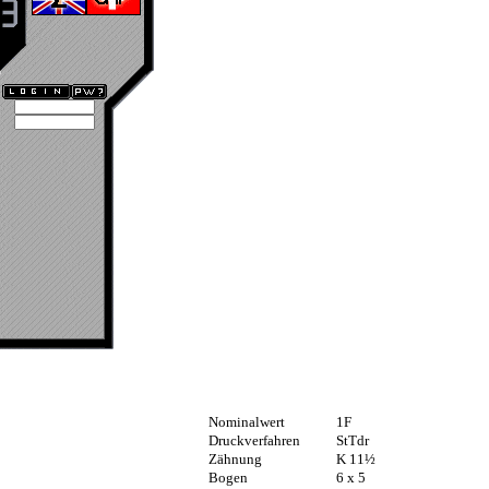
Nominalwert
1F
Druckverfahren
StTdr
Zähnung
K 11½
Bogen
6 x 5