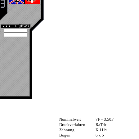
Nominalwert
7F + 3,50F
Druckverfahren
RaTdr
Zähnung
K 11½
Bogen
6 x 5