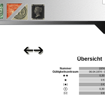
Übersicht
Nummer
1974
Gültigkeitszeitraum
06.04.1974 - 
0,30
0 €
0 €
0,30
0 €