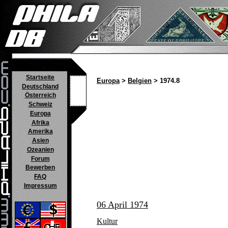
Startseite
Europa
>
Belgien
> 1974.8
Deutschland
Österreich
Schweiz
Europa
Afrika
Amerika
Asien
Ozeanien
Forum
Bewerben
FAQ
Impressum
06 April 1974
Kultur