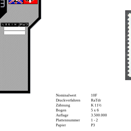
Nominalwert
10F
Druckverfahren
RaTdr
Zähnung
K 11½
Bogen
5 x 6
Auflage
3.500.000
Plattennummer
1 - 2
Papier
P3