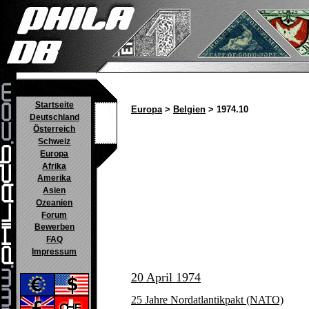
Startseite
Europa
>
Belgien
> 1974.10
Deutschland
Österreich
Schweiz
Europa
Afrika
Amerika
Asien
Ozeanien
Forum
Bewerben
FAQ
Impressum
20 April 1974
25 Jahre Nordatlantikpakt (NATO)