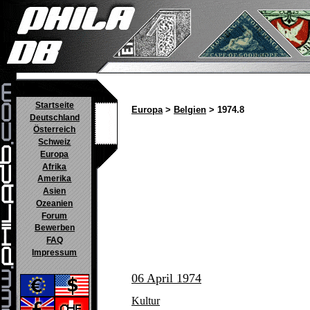
Startseite
Europa
>
Belgien
> 1974.8
Deutschland
Österreich
Schweiz
Europa
Afrika
Amerika
Asien
Ozeanien
Forum
Bewerben
FAQ
Impressum
06 April 1974
Kultur