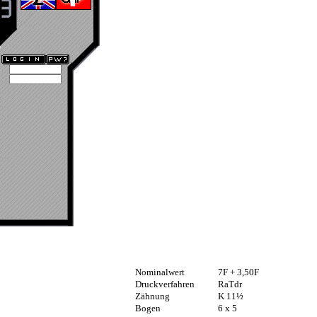
Nominalwert
7F + 3,50F
Druckverfahren
RaTdr
Zähnung
K 11½
Bogen
6 x 5