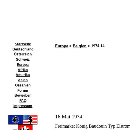
Startseite
Europa
>
Belgien
> 1974.14
Deutschland
Österreich
Schweiz
Europa
Afrika
Amerika
Asien
Ozeanien
Forum
Bewerben
FAQ
Impressum
16 Mai 1974
Freimarke: König Baudouin Typ Elstrø