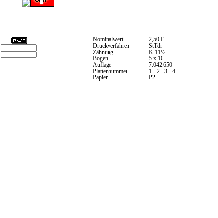
Nominalwert
2,50 F
Druckverfahren
StTdr
Zähnung
K 11½
Bogen
5 x 10
Auflage
7.042.650
Plattennummer
1 - 2 - 3 - 4
Papier
P2