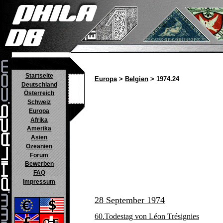
Startseite
Europa
>
Belgien
> 1974.24
Deutschland
Österreich
Schweiz
Europa
Afrika
Amerika
Asien
Ozeanien
Forum
Bewerben
FAQ
Impressum
28 September 1974
60.Todestag von Léon Trésignies