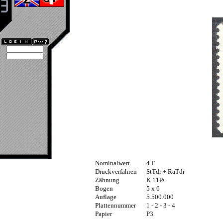
Nominalwert
4 F
Druckverfahren
StTdr + RaTdr
Zähnung
K 11½
Bogen
5 x 6
Auflage
5.500.000
Plattennummer
1 - 2 - 3 - 4
Papier
P3