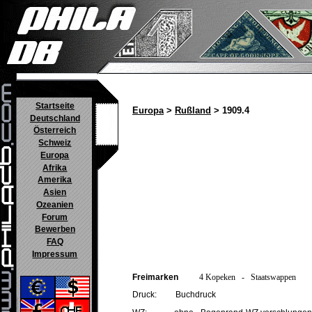
Startseite
Europa
>
Rußland
> 1909.4
Deutschland
Österreich
Schweiz
Europa
Afrika
Amerika
Asien
Ozeanien
Forum
Bewerben
FAQ
Impressum
Freimarken
4 Kopeken - Staatswappen
Druck: Buchdruck