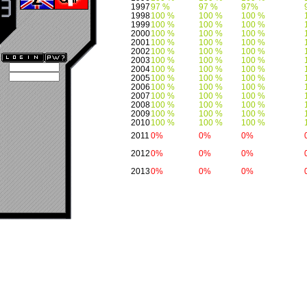
1997
97 %
97 %
97%
1998
100 %
100 %
100 %
1999
100 %
100 %
100 %
2000
100 %
100 %
100 %
2001
100 %
100 %
100 %
2002
100 %
100 %
100 %
2003
100 %
100 %
100 %
2004
100 %
100 %
100 %
2005
100 %
100 %
100 %
2006
100 %
100 %
100 %
2007
100 %
100 %
100 %
2008
100 %
100 %
100 %
2009
100 %
100 %
100 %
2010
100 %
100 %
100 %
2011
0%
0%
0%
2012
0%
0%
0%
2013
0%
0%
0%