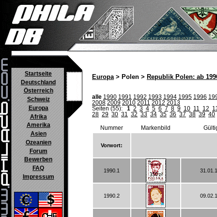
Startseite
Europa
> Polen >
Republik Polen: ab 199
Deutschland
Österreich
alle
1990
1991
1992
1993
1994
1995
1996
19
Schweiz
2008
2009
2010
2011
2012
2013
Europa
Seiten (55):
1
2
3
4
5
6
7
8
9
10
11
12
1
28
29
30
31
32
33
34
35
36
37
38
39
40
Afrika
Amerika
Nummer
Markenbild
Gülti
Asien
Ozeanien
Vorwort:
Forum
Bewerben
FAQ
1990.1
31.01.
Impressum
1990.2
09.02.