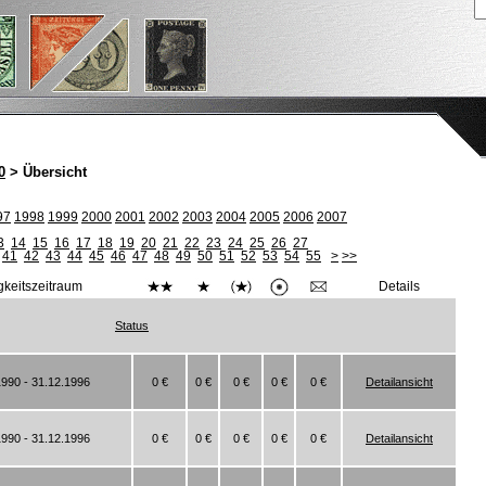
0
> Übersicht
97
1998
1999
2000
2001
2002
2003
2004
2005
2006
2007
3
14
15
16
17
18
19
20
21
22
23
24
25
26
27
41
42
43
44
45
46
47
48
49
50
51
52
53
54
55
>
>>
gkeitszeitraum
Details
Status
1990 - 31.12.1996
0 €
0 €
0 €
0 €
0 €
Detailansicht
1990 - 31.12.1996
0 €
0 €
0 €
0 €
0 €
Detailansicht