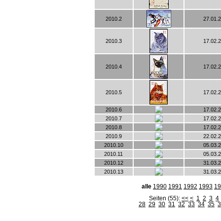
2010.2
27.01.
2010.3
17.02.
2010.4
17.02.
2010.5
17.02.
2010.6
17.02.
2010.7
17.02.
2010.8
17.02.
2010.9
22.02.
2010.10
05.03.
2010.11
05.03.
2010.12
31.03.
2010.13
31.03.
alle
1990
1991
1992
1993
19
Seiten (55):
<<
<
1
2
3
4
28
29
30
31
32
33
34
35
3