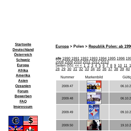
Startseite
Europa
> Polen >
Republik Polen: ab 199
Deutschland
Österreich
alle
1990
1991
1992
1993
1994
1995
1996
19
Schweiz
2008
2009
2010
2011
2012
2013
Europa
Seiten (55):
<<
<
1
2
3
4
5
6
7
8
9
10
11
28
29
30
31
32
33
34
35
36
37
38
39
40
Afrika
Amerika
Nummer
Markenbild
Gülti
Asien
Ozeanien
2009.47
06.10.
Forum
Bewerben
2009.48
06.10.
FAQ
Impressum
2009.49
09.10.
2009.50
19.10.