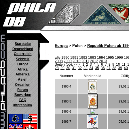
Startseite
Europa
> Polen >
Republik Polen: ab 199
Deutschland
Österreich
alle
1990
1991
1992
1993
1994
1995
1996
19
Schweiz
2008
2009
2010
2011
2012
2013
Europa
Seiten (55):
<<
<
1
2
3
4
5
6
7
8
9
10
11
28
29
30
31
32
33
34
35
36
37
38
39
40
Afrika
Amerika
Nummer
Markenbild
Gülti
Asien
Ozeanien
1993.4
29.01.
Forum
Bewerben
FAQ
1993.5
29.01.
Impressum
1993.6
29.01.
1993.7
05.02.