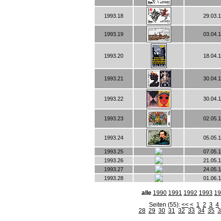
1993.18
29.03.
1993.19
03.04.
1993.20
18.04.
1993.21
30.04.
1993.22
30.04.
1993.23
02.05.
1993.24
05.05.
1993.25
07.05.
1993.26
21.05.
1993.27
24.05.
1993.28
01.06.
alle
1990
1991
1992
1993
19
Seiten (55):
<<
<
1
2
3
4
28
29
30
31
32
33
34
35
3