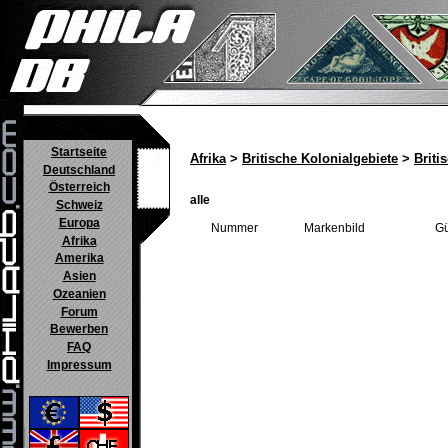
Startseite
Afrika
>
Britische Kolonialgebiete
>
Briti
Deutschland
Österreich
alle
Schweiz
Europa
Nummer
Markenbild
Gü
Afrika
Amerika
Asien
Ozeanien
Forum
Bewerben
FAQ
Impressum